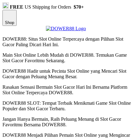
FREE
US Shipping for Orders
$70+
Shop
DOWER88: Situs Slot Online Terpercaya dengan Pilihan Slot
Gacor Paling Dicari Hari Ini.
Main Slot Online Lebih Mudah di DOWER88. Temukan Game
Slot Gacor Favoritmu Sekarang.
DOWER88 Hadir untuk Pecinta Slot Online yang Mencari Slot
Gacor dengan Peluang Menang Besar.
Rasakan Sensasi Bermain Slot Gacor Hari Ini Bersama Platform
Slot Online Terpercaya DOWER88.
DOWER88 SLOT: Tempat Terbaik Menikmati Game Slot Online
Populer dan Slot Gacor Terbaru.
Jangan Hanya Bermain, Raih Peluang Menang di Slot Gacor
Favoritmu Bersama DOWER88.
DOWER88 Menjadi Pilihan Pemain Slot Online yang Mengincar