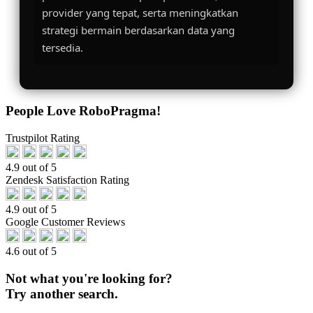
provider yang tepat, serta meningkatkan
strategi bermain berdasarkan data yang
tersedia.
People Love RoboPragma!
Trustpilot Rating
4.9 out of 5
Zendesk Satisfaction Rating
4.9 out of 5
Google Customer Reviews
4.6 out of 5
Not what you're looking for?
Try another search.