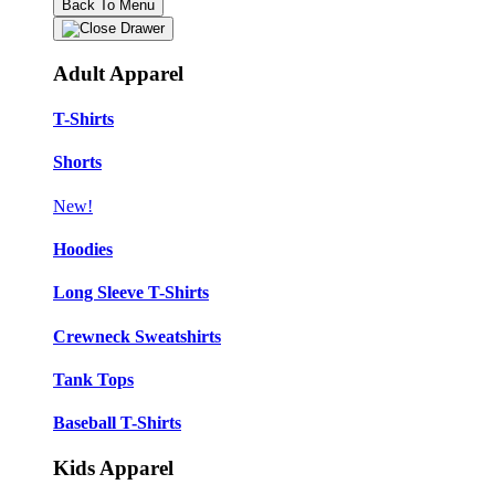
Back To Menu
Adult Apparel
T-Shirts
Shorts
New!
Hoodies
Long Sleeve T-Shirts
Crewneck Sweatshirts
Tank Tops
Baseball T-Shirts
Kids Apparel