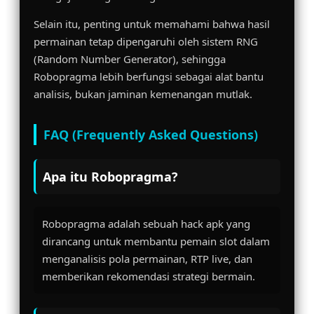
Selain itu, penting untuk memahami bahwa hasil
permainan tetap dipengaruhi oleh sistem RNG
(Random Number Generator), sehingga
Robopragma lebih berfungsi sebagai alat bantu
analisis, bukan jaminan kemenangan mutlak.
FAQ (Frequently Asked Questions)
Apa itu Robopragma?
Robopragma adalah sebuah hack apk yang
dirancang untuk membantu pemain slot dalam
menganalisis pola permainan, RTP live, dan
memberikan rekomendasi strategi bermain.