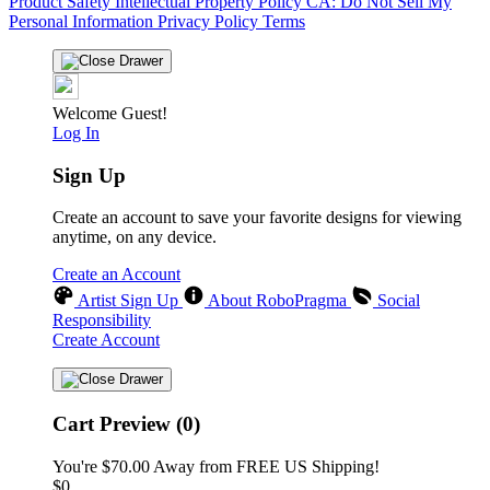
Product Safety
Intellectual Property Policy
CA: Do Not Sell My
Personal Information
Privacy Policy
Terms
Welcome Guest!
Log In
Sign Up
Create an account to save your favorite designs for viewing
anytime, on any device.
Create an Account
Artist Sign Up
About RoboPragma
Social
Responsibility
Create Account
Cart Preview (0)
You're
$70.00
Away from
FREE US Shipping!
$0