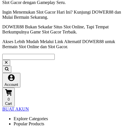
Slot Gacor dengan Gameplay Seru.
Ingin Menemukan Slot Gacor Hari Ini? Kunjungi DOWER88 dan
Mulai Bermain Sekarang.
DOWER88 Bukan Sekadar Situs Slot Online, Tapi Tempat
Berkumpulnya Game Slot Gacor Terbaik.
Akses Lebih Mudah Melalui Link Alternatif DOWER88 untuk
Bermain Slot Online dan Slot Gacor.
Account
0
Cart
BUAT AKUN
Explore Categories
Popular Products