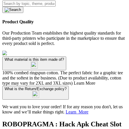
Product Quality
Our Production Team establishes the highest quality standards for
third-party printers who participate in the marketplace to ensure that
every product sold is perfect.
What material is this item made of?
100% combed ringspun cotton. The perfect fabric for a graphic tee
and the softest in the business. (Due to product availability, cotton
type may vary for 2XL and 3XL sizes)
Learn More
What is the Return/Exchange policy?
We want you to love your order! If for any reason you don't, let us
know and we’ll make things right.
Learn More
ROBOPRAGMA : Hack Apk Cheat Slot