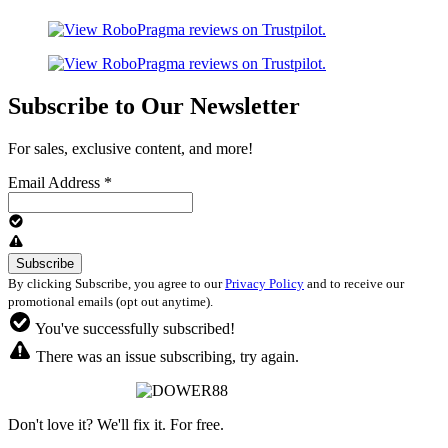
Subscribe to Our Newsletter
For sales, exclusive content, and more!
Email Address
*
By clicking Subscribe, you agree to our
Privacy Policy
and to receive our
promotional emails (opt out anytime).
You've successfully subscribed!
There was an issue subscribing, try again.
Don't love it? We'll fix it. For free.