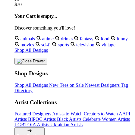
$70
Your Cart is empty...
Discover something you'll love!
animals
anime
drinks
fantasy
food
funny
movies
sci-fi
sports
television
vintage
Shop All Designs
Shop Designs
Shop All Designs
New Tees on Sale
Newest Designers
Tag
Directory
Artist Collections
Featured Designers
Artists to Watch
Creators to Watch
AAPI
Artists
BIPOC Artists
Black Artists
Celebrate Women Artists
LGBTQIA Artists
Ukrainian Artists