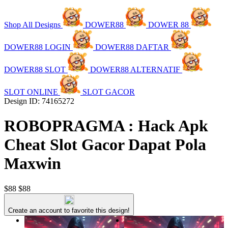
Shop All Designs
DOWER88
DOWER 88
DOWER88 LOGIN
DOWER88 DAFTAR
DOWER88 SLOT
DOWER88 ALTERNATIF
SLOT ONLINE
SLOT GACOR
Design ID: 74165272
ROBOPRAGMA : Hack Apk
Cheat Slot Gacor Dapat Pola
Maxwin
$88
$88
Create an account to favorite this design!