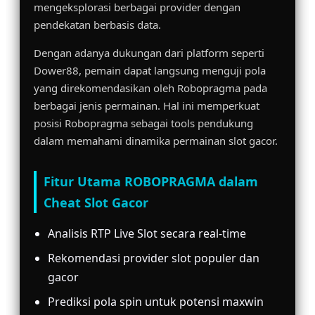
mengeksplorasi berbagai provider dengan
pendekatan berbasis data.
Dengan adanya dukungan dari platform seperti
Dower88, pemain dapat langsung menguji pola
yang direkomendasikan oleh Robopragma pada
berbagai jenis permainan. Hal ini memperkuat
posisi Robopragma sebagai tools pendukung
dalam memahami dinamika permainan slot gacor.
Fitur Utama ROBOPRAGMA dalam
Cheat Slot Gacor
Analisis RTP Live Slot secara real-time
Rekomendasi provider slot populer dan
gacor
Prediksi pola spin untuk potensi maxwin