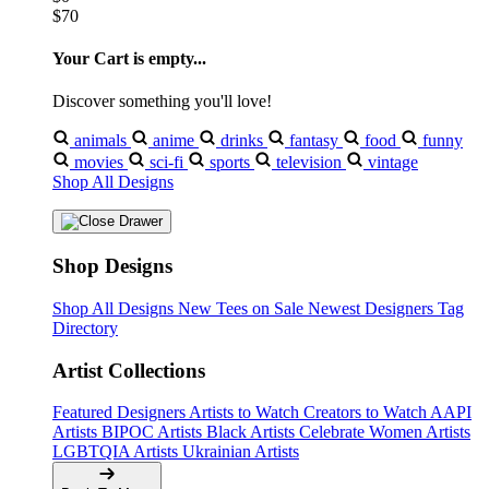
$70
Your Cart is empty...
Discover something you'll love!
animals
anime
drinks
fantasy
food
funny
movies
sci-fi
sports
television
vintage
Shop All Designs
Shop Designs
Shop All Designs
New Tees on Sale
Newest Designers
Tag
Directory
Artist Collections
Featured Designers
Artists to Watch
Creators to Watch
AAPI
Artists
BIPOC Artists
Black Artists
Celebrate Women Artists
LGBTQIA Artists
Ukrainian Artists