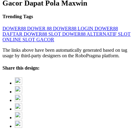
Gacor Dapat Pola Maxwin
Trending Tags
DOWER88
DOWER 88
DOWER88 LOGIN
DOWER88
DAFTAR
DOWER88 SLOT
DOWER88 ALTERNATIF
SLOT
ONLINE
SLOT GACOR
The links above have been automatically generated based on tag
usage by third-party designers on the RoboPragma platform.
Share this design: