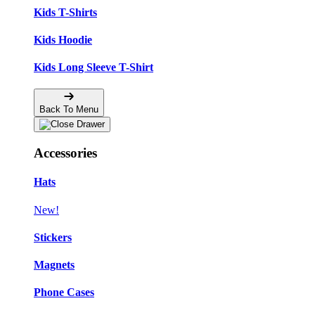
Kids T-Shirts
Kids Hoodie
Kids Long Sleeve T-Shirt
Back To Menu
Accessories
Hats
New!
Stickers
Magnets
Phone Cases