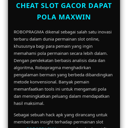
CHEAT SLOT GACOR DAPAT
POLA MAXWIN
ROBOPRAGMA dikenal sebagai salah satu inovasi
terbaru dalam dunia permainan slot online,
khususnya bagi para pemain yang ingin
memahami pola permainan secara lebih dalam.
Dengan pendekatan berbasis analisis data dan
algoritma, Robopragma menghadirkan
pengalaman bermain yang berbeda dibandingkan
metode konvensional. Banyak pemain
memanfaatkan tools ini untuk mengamati pola
dan meningkatkan peluang dalam mendapatkan
hasil maksimal.
Sebagai sebuah hack apk yang dirancang untuk
memberikan insight terhadap permainan slot