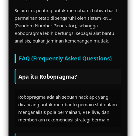
Selain itu, penting untuk memahami bahwa hasil
permainan tetap dipengaruhi oleh sistem RNG
(Random Number Generator), sehingga
Robopragma lebih berfungsi sebagai alat bantu
analisis, bukan jaminan kemenangan mutlak.
FAQ (Frequently Asked Questions)
Apa itu Robopragma?
Robopragma adalah sebuah hack apk yang
dirancang untuk membantu pemain slot dalam
menganalisis pola permainan, RTP live, dan
memberikan rekomendasi strategi bermain.