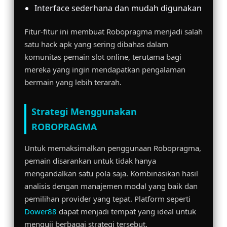
Interface sederhana dan mudah digunakan
Fitur-fitur ini membuat Robopragma menjadi salah
satu hack apk yang sering dibahas dalam
komunitas pemain slot online, terutama bagi
mereka yang ingin mendapatkan pengalaman
bermain yang lebih terarah.
Strategi Menggunakan
ROBOPRAGMA
Untuk memaksimalkan penggunaan Robopragma,
pemain disarankan untuk tidak hanya
mengandalkan satu pola saja. Kombinasikan hasil
analisis dengan manajemen modal yang baik dan
pemilihan provider yang tepat. Platform seperti
Dower88
dapat menjadi tempat yang ideal untuk
menguji berbagai strategi tersebut.