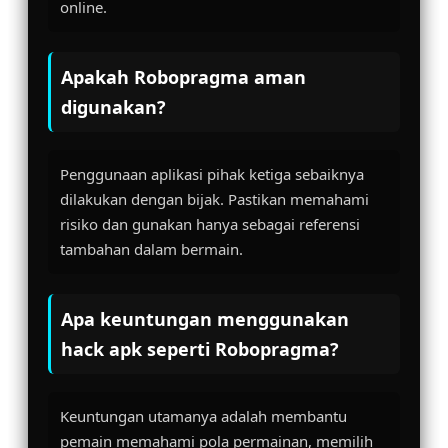
online.
Apakah Robopragma aman
digunakan?
Penggunaan aplikasi pihak ketiga sebaiknya
dilakukan dengan bijak. Pastikan memahami
risiko dan gunakan hanya sebagai referensi
tambahan dalam bermain.
Apa keuntungan menggunakan
hack apk seperti Robopragma?
Keuntungan utamanya adalah membantu
pemain memahami pola permainan, memilih